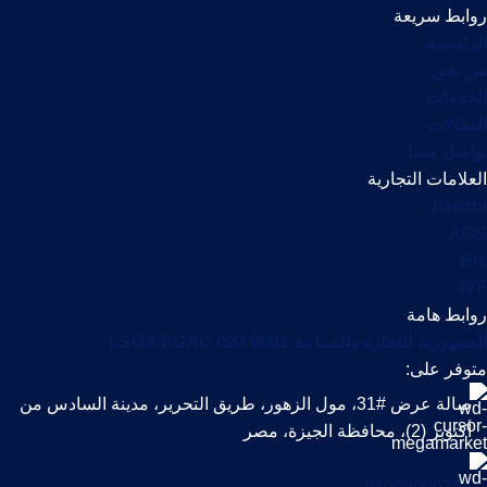
روابط سريعة
الرئيسية
من نحن
الخدمات
المقالات
تواصل معنا
العلامات التجارية
Jianzhi
AGS
Bis
IVF
روابط هامة
الجمهورية للتجارة والصناعة LSQA EGAC ISO 9001
متوفر على:
صالة عرض #31، مول الزهور، طريق التحرير، مدينة السادس من
أكتوبر (2)، محافظة الجيزة، مصر
01069000201