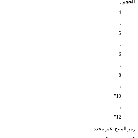
الحجم
,
4"
,
5"
,
6"
,
8"
,
10"
,
12"
رمز المنتج:
غير محدد