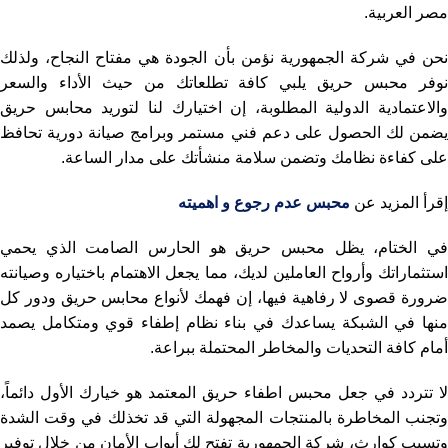
مصر العربية.
نحن في شركة الجمهورية نؤمن بأن الجودة هي مفتاح النجاح، ولذلك
نوفر محبس حريق يلبي كافة تطلعاتك من حيث الأداء والسعر
والاعتمادية الدولية المطلوبة، إن اختيارك لنا لتوريد محابس حريق
يضمن لك الحصول على دعم فني مستمر وبرامج صيانة دورية تحافظ
على كفاءة نظامك وتضمن سلامة منشأتك على مدار الساعة.
إقرأ المزيد عن
محبس عدم رجوع و اهميته
في الختام، يظل محبس حريق هو الحارس الصامت الذي يحمي
استثماراتك وأرواح العاملين لديك، مما يجعل الاهتمام باختياره وصيانته
ضرورة قصوى لا رفاهية فيها، إن فهمك لأنواع محابس حريق ودور كل
منها في الشبكة يساعدك في بناء نظام إطفاء قوي ومتكامل يصمد
أمام كافة التحديات والمخاطر المحتملة ببراعة.
لا تتردد في جعل محبس اطفاء حريق المعتمد هو خيارك الأول دائماً،
وتجنب المخاطرة بالمنتجات المجهولة التي قد تخذلك في وقت الشدة
وتسبب كوارث، شركة الجمهورية تفتح لك أبواب الأمان من خلال توفير