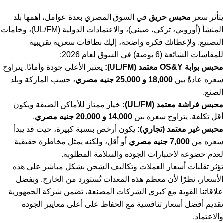
يتأثر سعر
محبس حريق
في السوق المصري بعدة عوامل، أهمها بلد
المنشأ (أوروبي، تركي، صيني)، والاعتمادات الدولية (UL/FM)، وخامات
التصنيع. ولإعطائك فكرة واضحة، إليك نطاقات سعرية تقريبية
للمقاسات الشائعة (6 بوصة) في السوق لعام 2026:
محبس بوابة OS&Y معتمد (UL/FM):
يعتبر الأعلى جودة وأمانًا. يتراوح
سعره عادةً بين
18,000 و 25,000 جنيه مصري
، حسب الماركة وبلد
الصنع.
محبس فراشة معتمد (UL/FM):
خيار ممتاز للأماكن الضيقة ويكون
أقل تكلفة. يتراوح سعره بين
14,000 و 20,000 جنيه مصري
.
محبس غير معتمد (تجاري):
يكون أرخص بنسبة كبيرة، حيث قد يبدأ
سعره من
7,000 جنيه مصري
أو أقل، ولكنه يمثل مخاطرة حقيقية
لعدم خضوعه لاختبارات الجودة والسلامة المطلوبة.
تؤثر تقلبات أسعار العملات وتكاليف الشحن بشكل مباشر على هذه
الأسعار، نظرًا لأن معظم هذه المعدات تُستورد من الخارج. وبفضل
علاقاتنا القوية مع كبرى الشركات المصنعة، تضمن شركة الجمهورية
تقديم أفضل أسعار تنافسية مع الحفاظ على أعلى معايير الجودة
والاعتماد.