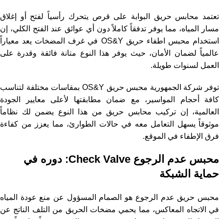
تعتمد محابس حريق البوابة على قرص يتحرك رأسياً لفتح أو إغلاق
مسار المياه، مما يوفر تدفقاً كاملاً دون أي عوائق عند الفتح الكلي، إن
استخدام محبس اطفاء حريق OS&Y في غرف المضخات يعد معياراً
عالمياً لضمان الأمان، حيث يوفر هذا النوع متانة فائقة وقدرة على
العمل لسنوات طويلة.
توفر شركة الجمهورية محبس حريق OS&Y بمقاسات مختلفة لتناسب
كافة أحجام المواسير، مع ضمان مطابقتها لأعلى معايير الجودة
العالمية، إن تركيب محابس حريق من هذا النوع يضمن لك نظاماً
موثوقاً يسهل التعامل معه في حالات الطوارئ، مما يعزز من كفاءة
فرق الإطفاء في الموقع.
محبس عدم الرجوع Check Valve: دوره في
حماية الشبكة
محبس حريق عدم الرجوع هو الصمام المسؤول عن منع عودة المياه
في الاتجاه المعاكس، مما يحمي مضخات الحريق من التلف الناتج عن