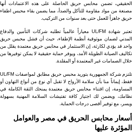
الحقيقي، تضمن محابس حريق الحاصلة على هذه الاعتمادات أنها
مصنعة من مواد مقاومة للتآكل والصدأ، مما يضمن بقاء محبس اطفاء
حريق جاهزاً للعمل حتى بعد سنوات من التركيب.
تعتبر شهادة UL/FM معياراً عالمياً تطلبه شركات التأمين والدفاع
المدني لضمان موثوقية أنظمة الإطفاء، حيث أن فشل محبس حريق
واحد قد يؤدي لكارثة، إن الاستثمار في محابس حريق معتمدة يقلل من
تكاليف الصيانة الطويلة الأمد، ويوفر حماية حقيقية لا يمكن توفيرها من
خلال الصمامات غير المعتمدة أو المقلدة.
تلتزم شركة الجمهورية بتوريد محبس حريق مطابق لمواصفات UL/FM
فقط، إيماناً منا بأن سلامة الأرواح لا تقبل أي نوع من أنواع التهاون أو
المساومة، إن اقتناء محابس حريق معتمدة يمنحك الثقة الكاملة في
نظامك، ويضمن لك اجتياز كافة تفتيشات السلامة المهنية بسهولة
ويسر، مع توفير أقصى درجات الحماية.
أسعار محابس الحريق في مصر والعوامل
المؤثرة عليها