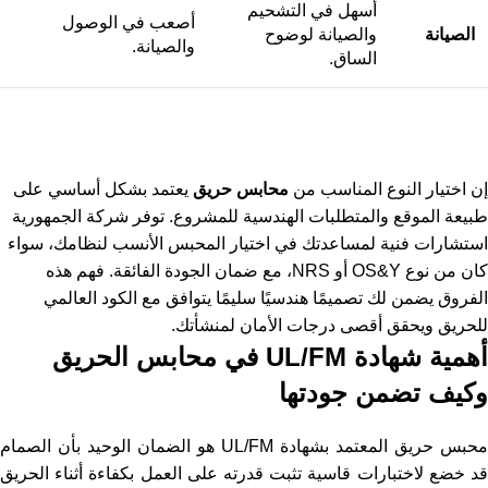
أسهل في التشحيم
أصعب في الوصول
الصيانة
والصيانة لوضوح
والصيانة.
الساق.
إن اختيار النوع المناسب من
محابس حريق
يعتمد بشكل أساسي على
طبيعة الموقع والمتطلبات الهندسية للمشروع. توفر شركة الجمهورية
استشارات فنية لمساعدتك في اختيار المحبس الأنسب لنظامك، سواء
كان من نوع OS&Y أو NRS، مع ضمان الجودة الفائقة. فهم هذه
الفروق يضمن لك تصميمًا هندسيًا سليمًا يتوافق مع الكود العالمي
للحريق ويحقق أقصى درجات الأمان لمنشأتك.
أهمية شهادة UL/FM في محابس الحريق
وكيف تضمن جودتها
محبس حريق المعتمد بشهادة UL/FM هو الضمان الوحيد بأن الصمام
قد خضع لاختبارات قاسية تثبت قدرته على العمل بكفاءة أثناء الحريق