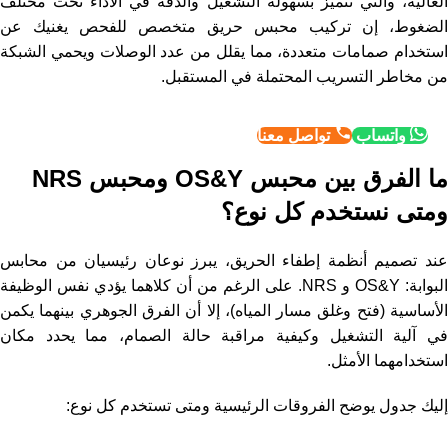
العالية، والتي تتميز بسهولة التشغيل والدقة في الأداء تحت مختلف
الضغوط، إن تركيب محبس حريق متخصص للفحص يغنيك عن
استخدام صمامات متعددة، مما يقلل من عدد الوصلات ويحمي الشبكة
من مخاطر التسريب المحتملة في المستقبل.
واتساب
تواصل معنا
ما الفرق بين محبس OS&Y ومحبس NRS
ومتى نستخدم كل نوع؟
عند تصميم أنظمة إطفاء الحريق، يبرز نوعان رئيسيان من محابس
البوابة: OS&Y و NRS. على الرغم من أن كلاهما يؤدي نفس الوظيفة
الأساسية (فتح وغلق مسار المياه)، إلا أن الفرق الجوهري بينهما يكمن
في آلية التشغيل وكيفية مراقبة حالة الصمام، مما يحدد مكان
استخدامهما الأمثل.
إليك جدول يوضح الفروقات الرئيسية ومتى تستخدم كل نوع: