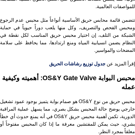
للمواصفات العالمية.
تتضمن قائمة محابس حريق الأساسية أنواعاً مثل محبس عدم الرجوع
ومحبس الفحص والتصريف، وكل منها يلعب دوراً حيوياً في حماية
الشبكة من التلف، إن اختيار محبس حريق المناسب لكل نقطة في
النظام يضمن انسيابية المياه ومنع ارتدادها، مما يحافظ على سلامة
المضخات والمواسير.
إقرأ المزيد عن
جدول توزيع رشاشات الحريق
محبس البوابة OS&Y Gate Valve: أهميته وكيفية
عمله
محبس حريق من نوع OS&Y هو صمام بوابة يتميز بوجود عمود تشغيل
خارجي يوضح حالة المحبس بشكل بصري، مما يسهل عملية المراقبة
الدورية، تكمن أهمية محبس حريق OS&Y في أنه يمنع حدوث أي خطأ
بشري، حيث يمكن للمفتشين معرفة ما إذا كان المحبس مفتوحاً أو
مغلقاً بمجرد النظر.