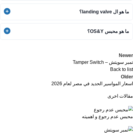
محبس حريق OS&Y يختلف سعره بناءً على المقاس والماركة،
ما هو ال landing valve؟
ولكن شركة الجمهورية توفر أفضل الأسعار التنافسية في مصر مع
ضمان الجودة والاعتمادية الدولية، تتأثر أسعار محابس حريق OS&Y
محبس حريق الهبوط أو الـ Landing Valve هو صمام مخصص
أيضاً بتوفر شهادات UL/FM، حيث أن الصمامات المعتمدة توفر أماناً
ما هو محبس OS&Y؟
لتركيب خراطيم الإطفاء في الطوابق المختلفة، ويعد جزءاً أساسياً
أكبر وقيمة استثمارية أعلى على المدى الطويل مقارنة بالأنواع
من نظام الأنابيب الصاعدة في المباني، تتوفر محابس حريق الهبوط
العادية.
محبس حريق OS&Y هو صمام بوابة مزود بساق خارجية توضح حالة
بمقاسات قياسية مثل 2.5 بوصة، وتصنع من مواد مقاومة للصدأ
Newer
الفتح والإغلاق، وهو النوع الأكثر طلباً في أنظمة الإطفاء لسهولة
لضمان جاهزيتها الدائمة لفرق الإطفاء عند الحاجة للتدخل السريع.
تمبر سويتش – Tamper Switch
مراقبته وصيانته، تعتبر محابس حريق OS&Y ضرورية جداً في غرف
Back to list
المضخات والخطوط الرئيسية، حيث تضمن عدم إغلاق المياه عن
Older
النظام دون ملاحظة بصرية واضحة من قبل مسؤولي السلامة.
اسعار المواسير الحديد في مصر لعام 2026
مقالات اخرى
محبس عدم رجوع و اهميته