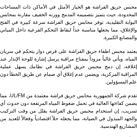
محبس حريق الفراشة هو الخيار الأمثل في الأماكن ذات المساحات
المحدودة، حيث يتميز بتصميمه المدمج ووزنه الخفيف مقارنة بمحابس
البوابة التقليدية، توفر محابس حريق الفراشة سرعة كبيرة في الفتح
والإغلاق، مما يجعلها مناسبة جداً لنقاط التحكم الفرعية داخل المباني
والمصانع الكبيرة.
يعتمد محبس اطفاء حريق الفراشة على قرص دوار يتحكم في سريان
المياه، ويأتي غالباً مزوداً بمفتاح مراقبة يرسل إشارة للوحة الإنذار عند
إغلاقه، إن دمج محبس حريق الفراشة في نظامك يسهل عملية
المراقبة المركزية، ويضمن عدم إغلاق أي صمام عن طريق الخطأ دون
علم المسؤولين.
تقدم شركة الجمهورية محابس حريق فراشة معتمدة من UL/FM، مما
يضمن كفاءتها العالية في تحمل ضغوط المياه المرتفعة دون حدوث أي
تسريب، إن استخدام محبس حريق الفراشة يقلل من وقت التركيب
والجهد المبذول في الصيانة، مما يجعله حلاً اقتصادياً وفعالاً للعديد من
المشاريع الهندسية.