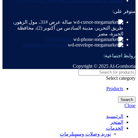
الجمهورية للتجارة والصناعة LSQA EGAC ISO 9001
متوفر على:
صالة عرض #31، مول الزهور،
طريق التحرير، مدينة السادس من أكتوبر (2)، محافظة
الجيزة، مصر
01069000201
info@gtco-egypt.com
روابط اجتماعية:
Copyright © 2025 Al-Gomhoria
Select category
Products
Search
Close
الرئيسية
المتجر
الخدمات
توريد وصلات ومستلزمات