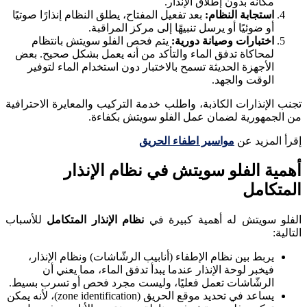
مكانه بدون إطلاق الإنذار.
استجابة النظام:
بعد تفعيل المفتاح، يطلق النظام إنذارًا صوتيًا
أو ضوئيًا أو يرسل تنبيهًا إلى مركز المراقبة.
اختبارات وصيانة دورية:
يتم فحص الفلو سويتش بانتظام
لمحاكاة تدفق الماء والتأكد من أنه يعمل بشكل صحيح. بعض
الأجهزة الحديثة تسمح بالاختبار دون استخدام الماء لتوفير
الوقت والجهد.
تجنب الإنذارات الكاذبة، واطلب خدمة التركيب والمعايرة الاحترافية
من الجمهورية لضمان عمل الفلو سويتش بكفاءة.
إقرأ المزيد عن
مواسير اطفاء الحريق
أهمية الفلو سويتش في نظام الإنذار
المتكامل
الفلو سويتش له أهمية كبيرة في
نظام الإنذار المتكامل
للأسباب
التالية:
يربط بين نظام الإطفاء (أنابيب الرشّاشات) ونظام الإنذار،
فيخبر لوحة الإنذار عندما يبدأ تدفق الماء، مما يعني أن
الرشّاشات تعمل فعليًا، وليست مجرد فحص أو تسرب بسيط.
يساعد في تحديد موقع الحريق (zone identification)، لأنه يمكن