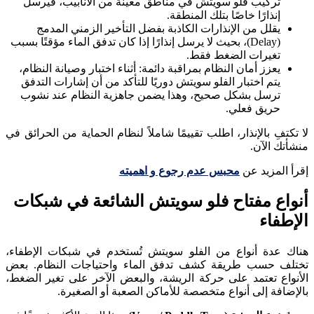
تركيب فلو سويتش في مناطق معينة من الأنابيب، فيرسل
إنذارًا خاصًا بتلك المنطقة.
يقلل من الإنذارات الكاذبة بفضل التأخير الزمني المدمج
(Delay)، بحيث لا يرسل إنذارًا إذا كان تدفق الماء مؤقتًا بسبب
تغيرات الضغط فقط.
يعزز أمان النظام بمراقبة دائمة: أثناء اختبار وصيانة النظام،
يتم اختبار الفلو سويتش دوريًا للتأكد من أن إشارات التدفق
ترسل بشكل صحيح، وهذا يضمن جاهزية النظام عند نشوب
حريق فعلي.
لا تكتفِ بالإنذار، اطلب تقييمًا شاملاً لنظام الحماية من الحرائق في
منشأتك الآن.
إقرأ المزيد عن
محبس عدم رجوع و اهميته
أنواع مفتاح فلو سويتش الشائعة في شبكات
الإطفاء
هناك عدة أنواع من الفلو سويتش تُستخدم في شبكات الإطفاء،
تختلف حسب طريقة كشف تدفق الماء واحتياجات النظام. بعض
الأنواع تعتمد على حركة الريشة، والبعض الآخر على تغير الضغط،
بالإضافة إلى أنواع متخصصة للأماكن الصعبة أو الصغيرة.