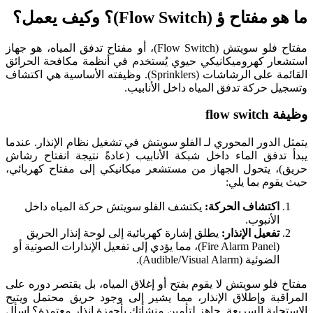
ما هو مفتاح ؤ (Flow Switch)؟ وكيف يعمل؟
مفتاح فلو سويتش (Flow Switch)، أو مفتاح تدفق المياه، هو جهاز
استشعار كهروميكانيكي حيوي يُستخدم في أنظمة مكافحة الحرائق
القائمة على الرشاشات (Sprinklers). وظيفته الأساسية هي اكتشاف
وتسجيل حركة تدفق المياه داخل الأنابيب.
وظيفة flow switch
يتمثل الدور المحوري لـ الفلو سويتش في تشغيل نظام الإنذار. عندما
يبدأ تدفق الماء داخل شبكة الأنابيب (عادةً نتيجة انفتاح رشاش
حريق)، يتحول الجهاز من مستشعر ميكانيكي إلى مفتاح كهربائي،
حيث يقوم بما يلي:
اكتشاف الحركة:
يكتشف الفلو سويتش حركة المياه داخل
الأنبوب.
تفعيل الإنذار:
يطلق إشارة كهربائية إلى لوحة إنذار الحريق
(Fire Alarm Panel)، مما يؤدي إلى تفعيل الإنذارات الصوتية أو
الضوئية (Audible/Visual Alarm).
مفتاح فلو سويتش لا يقوم بفتح أو إغلاق المياه، بل يقتصر دوره على
المراقبة وإطلاق الإنذار، مما يشير إلى وجود حريق محتمل ويتيح
الاستجابة السريعة. جاهز لتأمين منشأتك بأجهزة إنذار معتمدة؟ اسأل