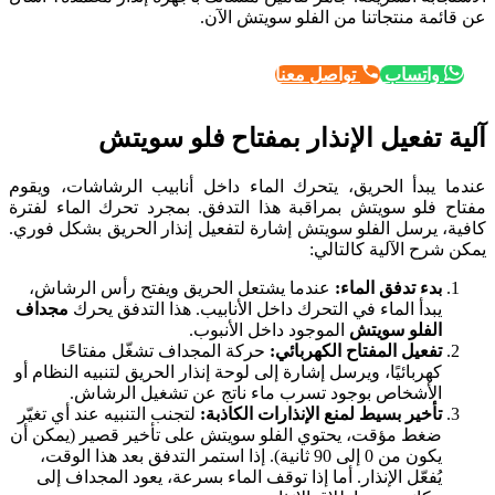
عن قائمة منتجاتنا من الفلو سويتش الآن.
واتساب
تواصل معنا
آلية تفعيل الإنذار بمفتاح فلو سويتش
عندما يبدأ الحريق، يتحرك الماء داخل أنابيب الرشاشات، ويقوم
مفتاح فلو سويتش بمراقبة هذا التدفق. بمجرد تحرك الماء لفترة
كافية، يرسل الفلو سويتش إشارة لتفعيل إنذار الحريق بشكل فوري.
يمكن شرح الآلية كالتالي:
بدء تدفق الماء:
عندما يشتعل الحريق ويفتح رأس الرشاش،
يبدأ الماء في التحرك داخل الأنابيب. هذا التدفق يحرك
مجداف
الفلو سويتش
الموجود داخل الأنبوب.
تفعيل المفتاح الكهربائي:
حركة المجداف تشغّل مفتاحًا
كهربائيًا، ويرسل إشارة إلى لوحة إنذار الحريق لتنبيه النظام أو
الأشخاص بوجود تسرب ماء ناتج عن تشغيل الرشاش.
تأخير بسيط لمنع الإنذارات الكاذبة:
لتجنب التنبيه عند أي تغيّر
ضغط مؤقت، يحتوي الفلو سويتش على تأخير قصير (يمكن أن
يكون من 0 إلى 90 ثانية). إذا استمر التدفق بعد هذا الوقت،
يُفعّل الإنذار. أما إذا توقف الماء بسرعة، يعود المجداف إلى