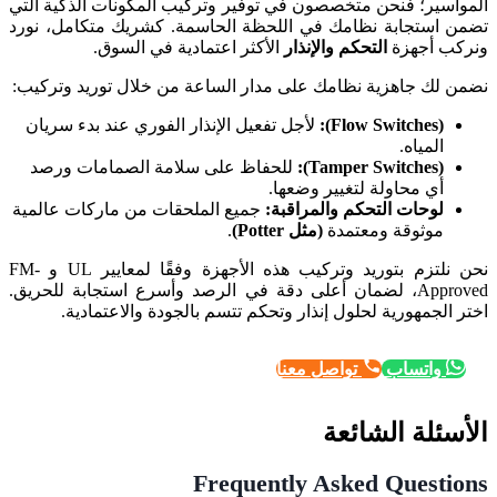
المواسير؛ فنحن متخصصون في توفير وتركيب المكونات الذكية التي
تضمن استجابة نظامك في اللحظة الحاسمة. كشريك متكامل، نورد
ونركب أجهزة
التحكم والإنذار
الأكثر اعتمادية في السوق.
نضمن لك جاهزية نظامك على مدار الساعة من خلال توريد وتركيب:
(Flow Switches):
لأجل تفعيل الإنذار الفوري عند بدء سريان
المياه.
(Tamper Switches):
للحفاظ على سلامة الصمامات ورصد
أي محاولة لتغيير وضعها.
لوحات التحكم والمراقبة:
جميع الملحقات من ماركات عالمية
موثوقة ومعتمدة
(مثل Potter)
.
نحن نلتزم بتوريد وتركيب هذه الأجهزة وفقًا لمعايير UL و FM-
Approved، لضمان أعلى دقة في الرصد وأسرع استجابة للحريق.
اختر الجمهورية لحلول إنذار وتحكم تتسم بالجودة والاعتمادية.
واتساب
تواصل معنا
الأسئلة الشائعة
Frequently Asked Questions