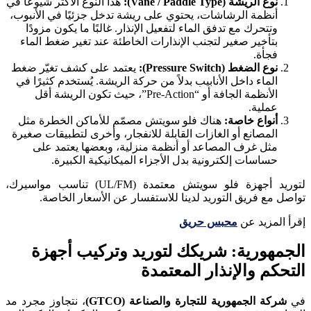
نوع الريشة (Vane / Paddle Type):
هذا النوع الأكثر شيوعًا في
أنظمة الرشاشات، يحتوي على ريشة تدخل جزئيًا في الأنبوب،
وتتحرك مع تدفق الماء لتفعيل الإنذار. غالبًا ما يكون مزودًا
بتأخير صغير لتجنب الإنذارات الخاطئة عند تغير ضغط الماء
فجأة.
نوع الضغط (Pressure Switch):
يعتمد على كشف تغيّر ضغط
الماء داخل الأنابيب بدلاً من حركة الريشة. يُستخدم كثيرًا في
الأنظمة الجافة أو “Pre‑Action”، حيث تكون الريشة أقل
عملية.
أنواع خاصة:
هناك فلو سويتش مصمّم للأماكن الخطرة مثل
المصانع أو الغازات القابلة للانفجار، وأخرى لتطبيقات صغيرة
مثل غرف المصاعد أو أنظمة منزلية، وبعضها يعتمد على
حساسات إلكترونية بدل الأجزاء الميكانيكية الكبيرة.
لتوريد أجهزة فلو سويتش معتمدة (UL/FM) تناسب مواسيرك،
تواصل مع فريق التوريد لدينا للاستفسار عن الأسعار الخاصة.
إقرأ المزيد عن
محبس حريق
الجمهورية: شريكك لتوريد وتركيب أجهزة
التحكم والإنذار المعتمدة
في
شركة الجمهورية للتجارة والصناعة (GTCO)
، نتجاوز مجرد مد