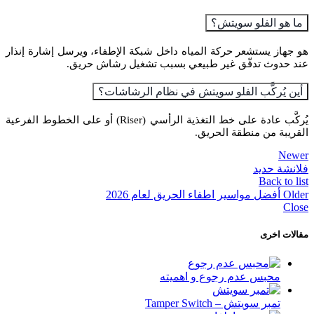
ما هو الفلو سويتش؟
هو جهاز يستشعر حركة المياه داخل شبكة الإطفاء، ويرسل إشارة إنذار
عند حدوث تدفّق غير طبيعي بسبب تشغيل رشاش حريق.
أين يُركَّب الفلو سويتش في نظام الرشاشات؟
يُركَّب عادة على خط التغذية الرأسي (Riser) أو على الخطوط الفرعية
القريبة من منطقة الحريق.
Newer
فلانشة حديد
Back to list
Older
أفضل مواسير اطفاء الحريق لعام 2026
Close
مقالات اخرى
محبس عدم رجوع و اهميته
تمبر سويتش – Tamper Switch