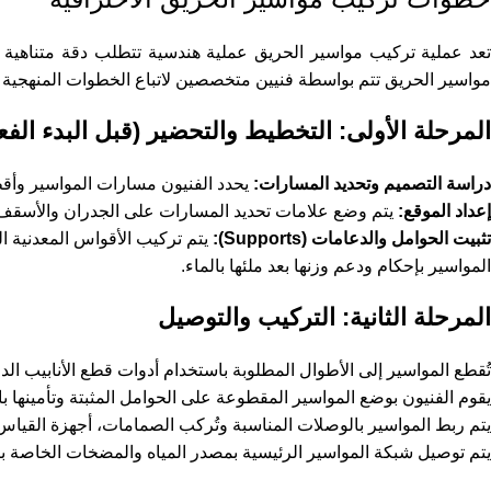
تعد عملية تركيب مواسير الحريق عملية هندسية تتطلب دقة متناهية 
مواسير الحريق تتم بواسطة فنيين متخصصين لاتباع الخطوات المنهجية ال
المرحلة الأولى: التخطيط والتحضير (قبل البدء الفع
دراسة التصميم وتحديد المسارات:
يحدد الفنيون مسارات المواسير وأقط
إعداد الموقع:
يتم وضع علامات تحديد المسارات على الجدران والأسقف.
تثبيت الحوامل والدعامات (Supports):
المواسير بإحكام ودعم وزنها بعد ملئها بالماء.
المرحلة الثانية: التركيب والتوصيل
تُقطع المواسير إلى الأطوال المطلوبة باستخدام أدوات قطع الأنابيب الدق
يقوم الفنيون بوضع المواسير المقطوعة على الحوامل المثبتة وتأمينها ب
يتم ربط المواسير بالوصلات المناسبة وتُركب الصمامات، أجهزة القياس، ورشاشات الحريق (Sprinklers) على المواسير
يتم توصيل شبكة المواسير الرئيسية بمصدر المياه والمضخات الخاصة با