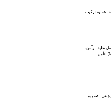
ة. عملية تركيب
عمل نظيف وآمن.
يتم تركيب الأقواس المعدنية القوية والدعامات على الجدران أو الأسقف وفقًا للتصميم المعتمد (NFPA) لتأمين