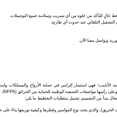
 ضغط عالٍ للتأكد من خلوه من أي تسريب وسلامة جميع التوصيلات.
ن التشغيل التلقائي عند حدوث أي طارئ.
ية وتواصل معنا الآن.
الأنابيب؛ فهي استثمار إلزامي في حماية الأرواح والممتلكات واستم
لضمان كفاءة النظام،
ال يبدأ من التصميم. تشمل متطلبات التخطيط ما يلي:
د NFPA 13 (المعيار لأنظمة رشاشات الحريق)، والذي يحدد نوع المواسير وقطرها وكيفية توزيعها بناءً