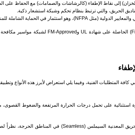
أو الخزان) إلى نقاط الإطفاء (كالرشاشات والصمامات) مع الحفاظ على 
اديق الحريق، والتي ترتبط بنظام تحكم وشبكة استشعار ذكية.
استثمار في الحماية الشاملة للمنشأة.
معتمدة، مختبرة، وموثوقة. احصل على أفضل وصلات الأنابيب (Fittings) الحاصلة على شهاد
إطفاء
افة المتطلبات الفنية، وفيما يلي استعراض لأبرز هذه الأنواع وتطبيقات
ة استثنائية على تحمل درجات الحرارة المرتفعة والضغوط القصوى، مما
تعتمد شركة الجمهورية في مشاريعها الكبرى على تركيب مواسير الحريق المعدنية السيملس (Seamless