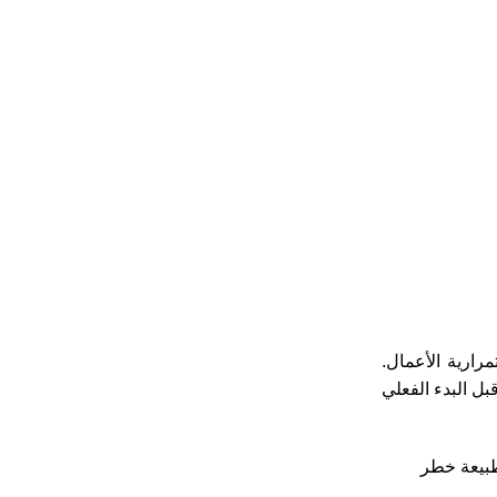
رارية الأعمال.
 يجب الالتزام الصارم بالمعايير الدولية والمحلية، وعلى رأسها مواصفات الجمعية الوطنية للحماية من الحرائق (NFPA). قبل البدء الفعلي
 على طبيعة خطر