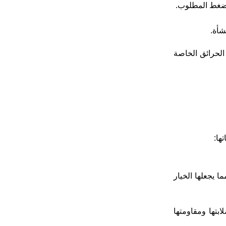
الضغط المطلوب.
ة UL وFM-Approved لشبكة مواسير مكافحة الحرائق الخاصة
ها:
 يجعلها الخيار
) في المناطق الحرجة، نظراً لصلابتها ومقاومتها